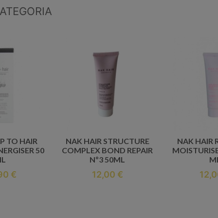
CATEGORIA
P TO HAIR
NAK HAIR STRUCTURE
NAK HAIR 
NERGISER 50
COMPLEX BOND REPAIR
MOISTURISE
L
Nº3 50ML
M
90 €
12,00 €
12,0