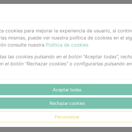
úmedo, masajear desde la raíz hasta las puntas.
iza cookies para mejorar la experiencia de usuario, si cont
gar bien.
las mismas, puede ver nuestra política de cookies en el sig
ión consulte nuestra
Política de cookies
ural Vegano+
as las cookies pulsando en el botón "Aceptar todas", recha
ctivo de acondicionamiento profundo que proporciona prot
n el botón "Rechazar cookies" o configurarlas pulsando en
eco y dañado.
acto floral que ofrece suavización sublime y reposición 
etal que aumenta el contenido de humedad para calmar la 
Aceptar todas
vizado y brillo superior que proporciona desenredado inst
Rechazar cookies
do que protege la luz intensa protegiendo el cabello del de
 con una dosis de NAK Replends Crème.
Personalizar