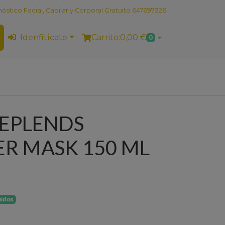
stico Facial, Capilar y Corporal Gratuito 647697326
Idenfitícate
Carrito:
0,00 €
0
REPLENDS
ER MASK 150 ML
uidos