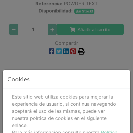
Referencia:
POWDER TEXT
Disponibilidad:
¡En Stock!
Añadir al carrito
Compartir
Descripción
Cookies
Detalles
Este sitio web utiliza cookies para mejorar la
Adjuntos
experiencia de usuario, si continua navegando
aceptará el uso de las mismas, puede ver
Opiniones
nuestra política de cookies en el siguiente
enlace.
Recomendado para todo tipo de cabellos
Para más información consulte nuestra
Política