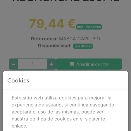
79,44 €
Imp. Incluidos
Referencia:
MASCA CAPIL BIO
Disponibilidad:
¡En Stock!
Añadir al carrito
Compartir
Cookies
Este sitio web utiliza cookies para mejorar la
experiencia de usuario, si continua navegando
Descripción
aceptará el uso de las mismas, puede ver
nuestra política de cookies en el siguiente
Detalles
enlace.