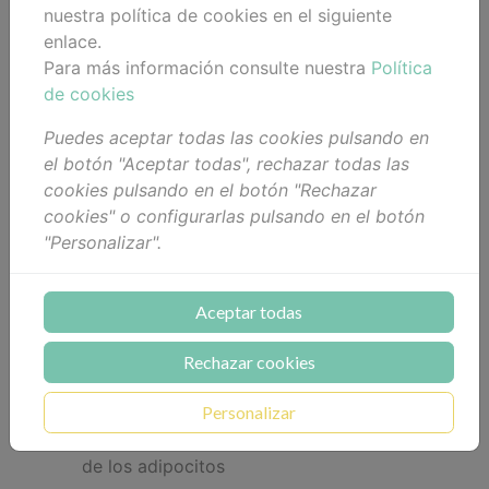
Aceite oxigenante y reparador, recomendado
nuestra política de cookies en el siguiente
para todos los tipos de piel, especialmente las
enlace.
dañadas por agentes externos. Calma la
Para más información consulte nuestra
Política
irritación, proporciona una inmediata sensación
de cookies
de confort, y contribuye a la mejora de la
celulitis.
Puedes aceptar todas las cookies pulsando en
el botón "Aceptar todas", rechazar todas las
Aceite oxigenante y reparador, recomendado
cookies pulsando en el botón "Rechazar
para todos los tipos de piel, especialmente las
cookies" o configurarlas pulsando en el botón
dañadas por agentes externos.
"Personalizar".
Calma la irritación, proporcionando una
inmediata sensación de confort.
Aceptar todas
Aporta luminosidad a las pieles bronceadas.
Repara la epidermis
Rechazar cookies
Oxigena los tejidos
Personalizar
Reduce el efecto piel de naranja por la
oxigenación, aumentando el metabolismo
de los adipocitos