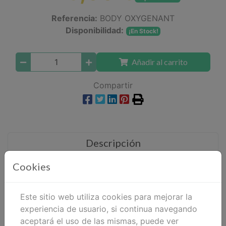
Referencia:
BODY OXYGENANT
Disponibilidad:
¡En Stock!
Añadir al carrito
Compartir
Descripción
Detalles
Cookies
Adjuntos
Este sitio web utiliza cookies para mejorar la
Opiniones
experiencia de usuario, si continua navegando
aceptará el uso de las mismas, puede ver