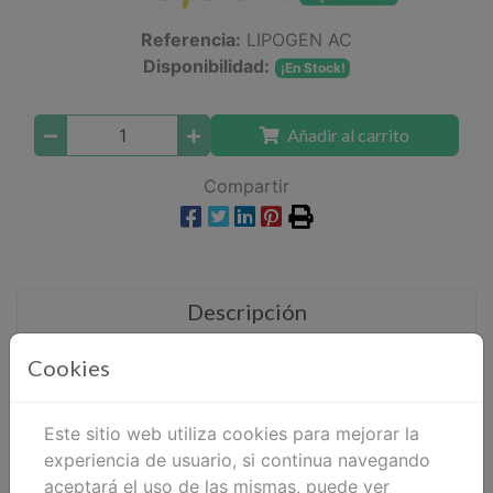
Referencia:
LIPOGEN AC
Disponibilidad:
¡En Stock!
Añadir al carrito
Compartir
Descripción
Detalles
Cookies
Adjuntos
Este sitio web utiliza cookies para mejorar la
Opiniones
experiencia de usuario, si continua navegando
aceptará el uso de las mismas, puede ver