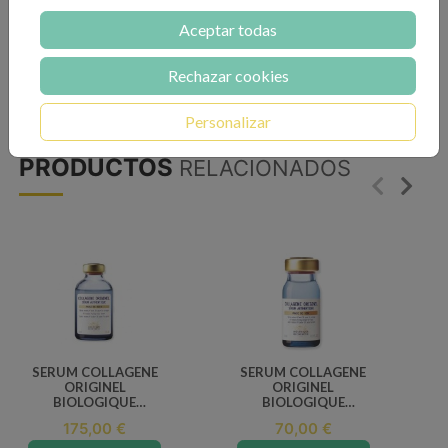
Sérum biomarino desintoxicante y energético.
Aceptar todas
Recomendado para pieles estresadas, asfixiadas
e impuras.
Rechazar cookies
Personalizar
PRODUCTOS
RELACIONADOS
SERUM COLLAGENE
SERUM COLLAGENE
ORIGINEL
ORIGINEL
BIOLOGIQUE
BIOLOGIQUE
RECHERCHE 30 ML
RECHERCHE 8 ML
175,00 €
70,00 €