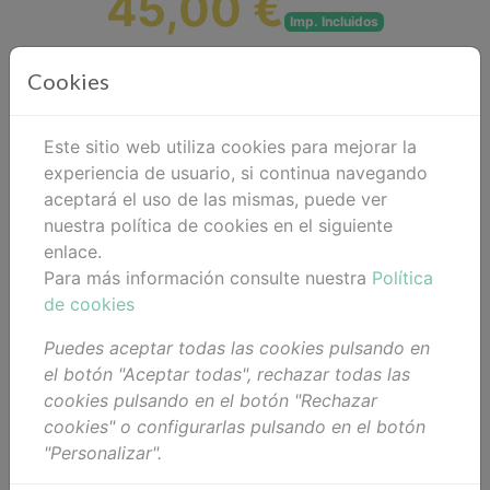
45,00 €
Imp. Incluidos
Referencia:
SERUM OLIGO
Cookies
Disponibilidad:
¡En Stock!
Este sitio web utiliza cookies para mejorar la
Añadir al carrito
experiencia de usuario, si continua navegando
aceptará el uso de las mismas, puede ver
Compartir
nuestra política de cookies en el siguiente
enlace.
Para más información consulte nuestra
Política
de cookies
Descripción
Puedes aceptar todas las cookies pulsando en
el botón "Aceptar todas", rechazar todas las
Detalles
cookies pulsando en el botón "Rechazar
Adjuntos
cookies" o configurarlas pulsando en el botón
"Personalizar".
Opiniones