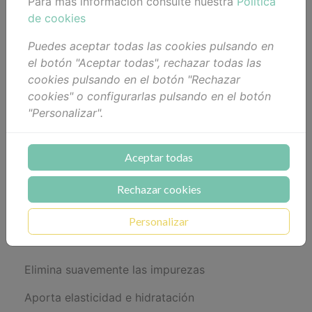
Para más información consulte nuestra
Política
Crema limpiadora
de cookies
Antipolución
Puedes aceptar todas las cookies pulsando en
el botón "Aceptar todas", rechazar todas las
cookies pulsando en el botón "Rechazar
Retira el maquillaje, impurezas,
cookies" o configurarlas pulsando en el botón
y partículas de la piel en un
"Personalizar".
solo gesto respetando y
preservando la hidratación
Aceptar todas
para un confort total.
Rechazar cookies
Disfruta de tu desmaquillado mientras limpias y
Personalizar
purificas tu rostro.
Elimina suavemente las impurezas
Aporta elasticidad e hidratación