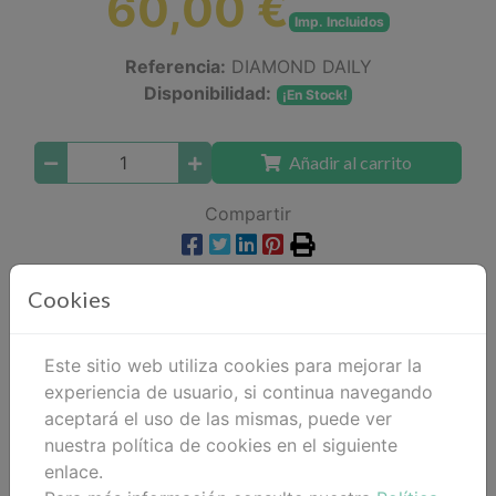
60,00 €
Imp. Incluidos
Referencia:
DIAMOND DAILY
Disponibilidad:
¡En Stock!
Añadir al carrito
Compartir
Cookies
Descripción
Este sitio web utiliza cookies para mejorar la
Detalles
experiencia de usuario, si continua navegando
aceptará el uso de las mismas, puede ver
Adjuntos
nuestra política de cookies en el siguiente
enlace.
Opiniones