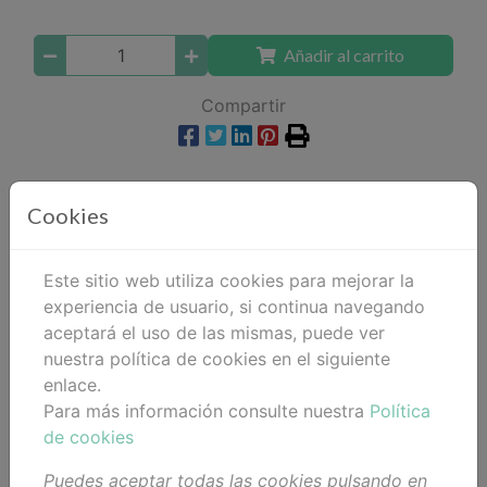
Añadir al carrito
Compartir
Cookies
Descripción
Detalles
Este sitio web utiliza cookies para mejorar la
experiencia de usuario, si continua navegando
Adjuntos
aceptará el uso de las mismas, puede ver
nuestra política de cookies en el siguiente
Opiniones
enlace.
Para más información consulte nuestra
Política
Oil
de cookies
TERAPIA ENRIQUECEDORA Y CALMANTE PARA
Puedes aceptar todas las cookies pulsando en
EL CABELLO