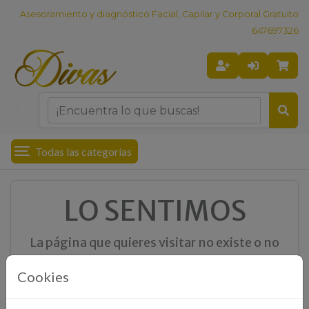
Asesoramiento y diagnóstico Facial, Capilar y Corporal Gratuito
647697326
Todas las categorías
LO SENTIMOS
La página que quieres visitar no existe o no
está disponible en este momento
Cookies