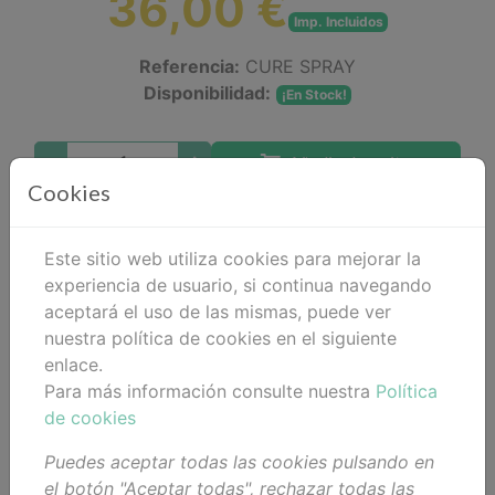
36,00 €
Imp. Incluidos
Referencia:
CURE SPRAY
Disponibilidad:
¡En Stock!
Añadir al carrito
Cookies
Compartir
Este sitio web utiliza cookies para mejorar la
experiencia de usuario, si continua navegando
aceptará el uso de las mismas, puede ver
Descripción
nuestra política de cookies en el siguiente
enlace.
Detalles
Para más información consulte nuestra
Política
de cookies
Adjuntos
Puedes aceptar todas las cookies pulsando en
Opiniones
el botón "Aceptar todas", rechazar todas las