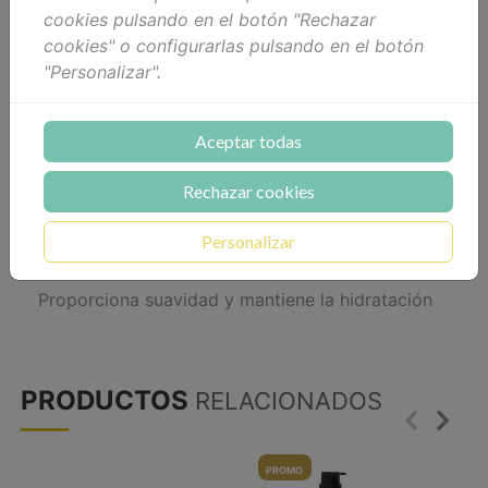
cookies pulsando en el botón "Rechazar
Vaporizar en el cabello previamente secado con
cookies" o configurarlas pulsando en el botón
toalla para acondicionar, calmar, hidratar y
"Personalizar".
reparar el cabello dañado.
Aceptar todas
Elimina el cabello seco y dañado
Rechazar cookies
Reconstruye el cabello débil
Personalizar
Sumerge los mechones en una textura sedosa
Proporciona suavidad y mantiene la hidratación
PRODUCTOS
RELACIONADOS
PROMO