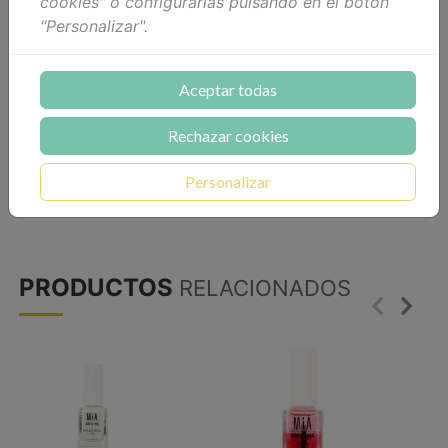
cookies" o configurarlas pulsando en el botón
Opiniones
"Personalizar".
Tratamiento antimordedura.
Aceptar todas
Formulación novedosa por sus dos activos
principales que disuaden efectivamente de
Rechazar cookies
morder las uñas y cutículas, Denatonium
Benzoate, que proporciona un sabor amargo
Personalizar
inocuo, y Extracto de ajo, antiséptico y sin olor.
PRODUCTOS
RELACIONADOS