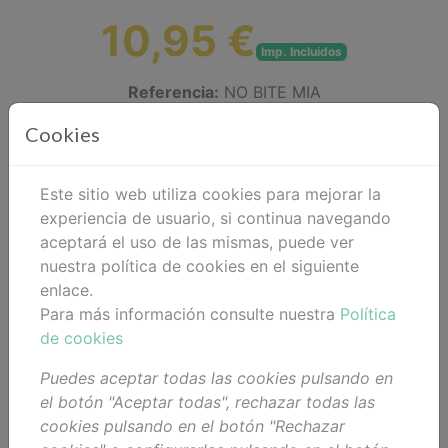
10,95 €
Imp. Incluidos
Referencia:
NO BITE MIA
Disponibilidad:
¡En Stock!
Cookies
Añadir al carrito
Este sitio web utiliza cookies para mejorar la
experiencia de usuario, si continua navegando
Compartir
aceptará el uso de las mismas, puede ver
nuestra política de cookies en el siguiente
enlace.
Para más información consulte nuestra
Política
Descripción
de cookies
Puedes aceptar todas las cookies pulsando en
Detalles
el botón "Aceptar todas", rechazar todas las
Adjuntos
cookies pulsando en el botón "Rechazar