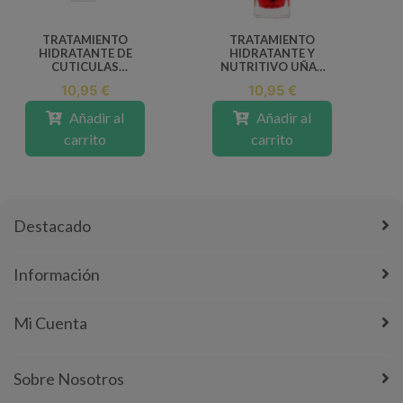
TRATAMIENTO
TRATAMIENTO
HIDRATANTE DE
HIDRATANTE Y
CUTICULAS
NUTRITIVO UÑAS
FERMENTED GEL MIA
DESHIDRATADAS
10,95 €
10,95 €
11ML
11ML
Añadir al
Añadir al
carrito
carrito
Destacado
Información
Mi Cuenta
Sobre Nosotros