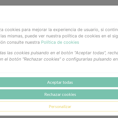
 frente a los rayos solares (UVA - UVB - LUZ AZUL- IR). R
nte en caso de pieles muy claras y poco resistentes al sol (
iza cookies para mejorar la experiencia de usuario, si cont
las mismas, puede ver nuestra política de cookies en el sig
N celular y previene el foto-envejecimiento
ión consulte nuestra
Política de cookies
as las cookies pulsando en el botón "Aceptar todas", recha
n el botón "Rechazar cookies" o configurarlas pulsando en
ème Protection U.V. SPF 50 sobre escote, cuello y cara. Ren
és de baños, etc. Mantiene la piel protegida en el agua du
Aceptar todas
 muy claras, y no habituadas a intensas radiaciones solares
Rechazar cookies
ticos (peeling profundo, láser resurfacing, etc.), durante l
Personalizar