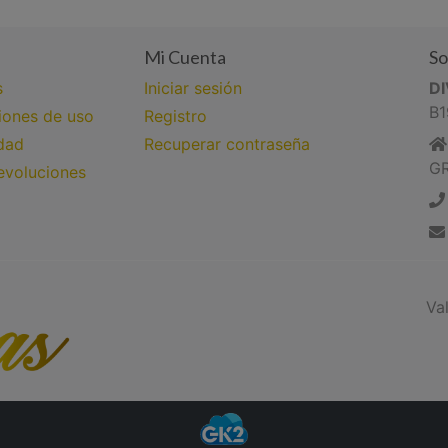
Mi Cuenta
So
s
Iniciar sesión
D
B1
iones de uso
Registro
idad
Recuperar contraseña
G
evoluciones
Va