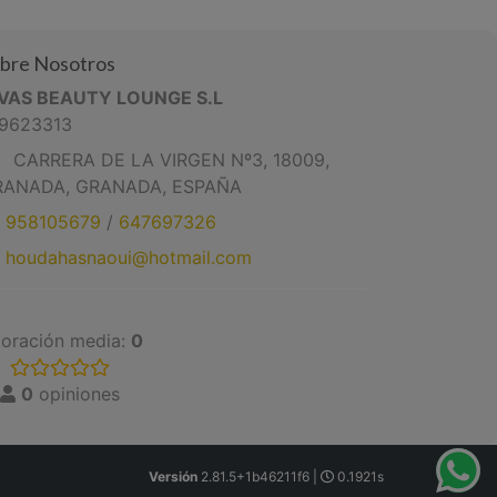
bre Nosotros
IVAS BEAUTY LOUNGE S.L
9623313
CARRERA DE LA VIRGEN Nº3, 18009,
RANADA, GRANADA, ESPAÑA
958105679
/
647697326
houdahasnaoui@hotmail.com
loración media:
0
0
opiniones
Versión
2.81.5+1b46211f6 |
0.1921s