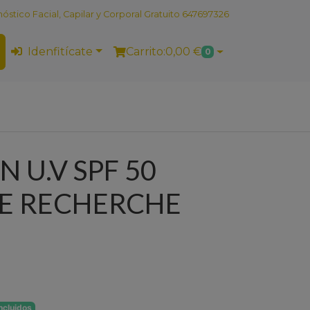
stico Facial, Capilar y Corporal Gratuito 647697326
Idenfitícate
Carrito:
0,00 €
0
 U.V SPF 50
E RECHERCHE
ncluidos