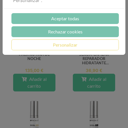
"Personalizar".
Aceptar todas
Rechazar cookies
Personalizar
PACK RUTINA DE
SERUM CAPILAR
NOCHE
REPARADOR
HIDRATANTE
MYFACIALIST 30 ML
135,00 €
36,90 €
Añadir al
Añadir al
carrito
carrito