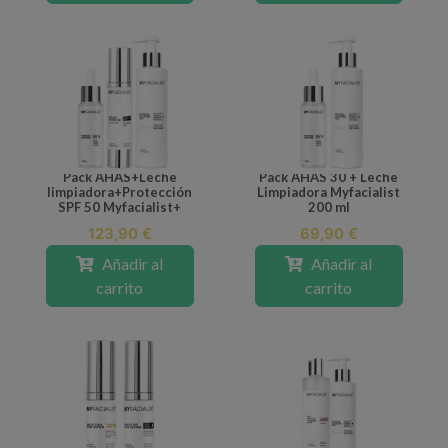
Pack AHAS+Leche
Pack AHAS 30 + Leche
limpiadora+Protección
Limpiadora Myfacialist
SPF 50 Myfacialist+
200 ml
123,90 €
69,90 €
Añadir al
Añadir al
carrito
carrito