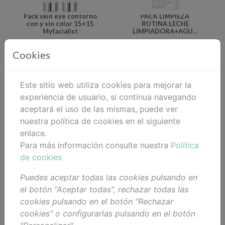
Pack skin eye contorno
PACK LIMPIEZA
con y sin color 15+15
RUTINA LECHE
Myfacialist
LIMPIADORA+AGUA
MICELLAR
84,90 €
48,90 €
Cookies
Añadir al
Añadir al
carrito
carrito
Este sitio web utiliza cookies para mejorar la
experiencia de usuario, si continua navegando
aceptará el uso de las mismas, puede ver
nuestra política de cookies en el siguiente
enlace.
Para más información consulte nuestra
Política
de cookies
PACK RUTINA DIARIA
PACK LIMPIEZA FACIAL
LECHE
AGUA MICELAR + GEL
Puedes aceptar todas las cookies pulsando en
LIMPIADORA+TÓNICO
LIMPIADOR
el botón "Aceptar todas", rechazar todas las
EQUILIBRANTE
51,90 €
43,90 €
cookies pulsando en el botón "Rechazar
Añadir al
Añadir al
cookies" o configurarlas pulsando en el botón
carrito
carrito