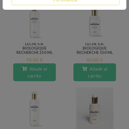
LECHE S.R.
LECHE S.R.
BIOLOGIQUE
BIOLOGIQUE
RECHERCHE 250 ML
RECHERCHE 150 ML
70,00 €
50,00 €
Añadir al
Añadir al
carrito
carrito