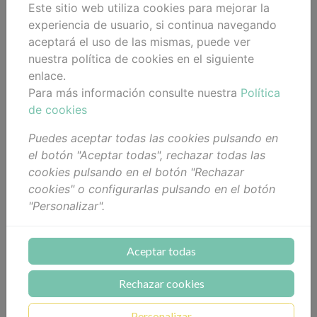
Este sitio web utiliza cookies para mejorar la
MYFACIALIST 30 ML
LIFT NIGHT CREAM MY
FACIALIST 50 ML
experiencia de usuario, si continua navegando
46,00 €
64,50 €
aceptará el uso de las mismas, puede ver
Añadir al
Añadir al
nuestra política de cookies en el siguiente
carrito
carrito
enlace.
Para más información consulte nuestra
Política
de cookies
Puedes aceptar todas las cookies pulsando en
el botón "Aceptar todas", rechazar todas las
cookies pulsando en el botón "Rechazar
cookies" o configurarlas pulsando en el botón
"Personalizar".
INTENSE ANTIFRIZZ
INTENSE REPAIR HAIR
HAIR MASK PEARL
MASK HIALURONIC
DUST MYFACIALIST
ARGAN MYFACIALIST
300 ML
300 ML
28,90 €
28,90 €
Aceptar todas
Añadir al
Añadir al
Rechazar cookies
carrito
carrito
Personalizar