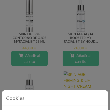
SKIN LIFT EYE
SKIN AGE AQUA
CONTORNO DE OJOS
BOOSTER MY
MYFACIALIST 15 ML
FACIALIST BY HOUDA
HASNAOUI 30 ML
46,80 €
76,00 €
Añadir al
Añadir al
carrito
carrito
Cookies
AHAS PEELING 30%
SKIN AGE FIRMING &