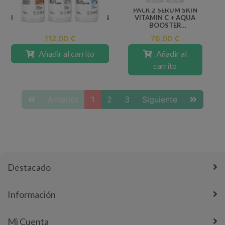
TRIO SERUM SKIN AQUA
PACK 2 SERUM SKIN
HIALURONIC+ELIXIR+VITAMIN
VITAMIN C + AQUA
C
BOOSTER
HIALURONIC 15ML
112,00 €
76,00 €
Añadir al carrito
Añadir al
carrito
Anterior
1
2
3
Siguiente
Destacado
Información
Mi Cuenta